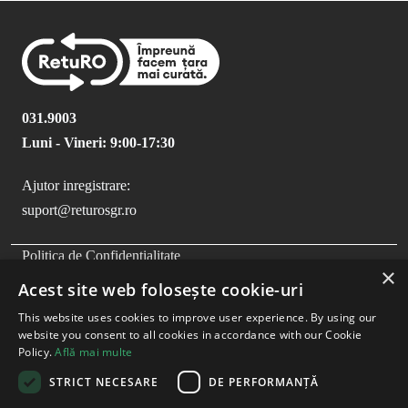
031.9003
Luni - Vineri: 9:00-17:30
Ajutor inregistrare:
suport@returosgr.ro
FOOTER MENU
Politica de Confidentialitate
×
Politica Cookies
Acest site web folosește cookie-uri
Compliance
This website uses cookies to improve user experience. By using our
Termeni si Conditii
website you consent to all cookies in accordance with our Cookie
Policy.
Află mai multe
STRICT NECESARE
DE PERFORMANȚĂ