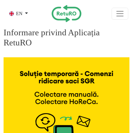
Skip to main content
EN
Informare privind Aplicația
RetuRO