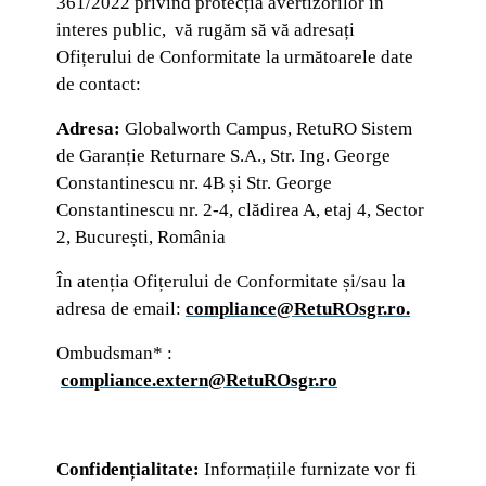
361/2022 privind protecția avertizorilor în
interes public, vă rugăm să vă adresați
Ofițerului de Conformitate la următoarele date
de contact:
Adresa:
Globalworth Campus, RetuRO Sistem
de Garanție Returnare S.A., Str. Ing. George
Constantinescu nr. 4B și Str. George
Constantinescu nr. 2-4, clădirea A, etaj 4, Sector
2, București, România
În atenția Ofițerului de Conformitate și/sau la
adresa de email:
compliance@RetuROsgr.ro.
Ombudsman* :
compliance.extern@RetuROsgr.ro
Confidențialitate:
Informațiile furnizate vor fi