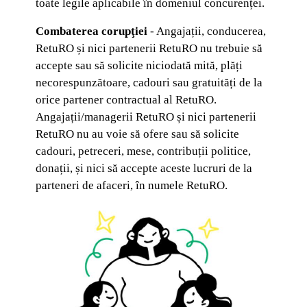
toate legile aplicabile în domeniul concurenței.
Combaterea corupţiei
- Angajații, conducerea,
RetuRO și nici partenerii RetuRO nu trebuie să
accepte sau să solicite niciodată mită, plăți
necorespunzătoare, cadouri sau gratuități de la
orice partener contractual al RetuRO.
Angajații/managerii RetuRO și nici partenerii
RetuRO nu au voie să ofere sau să solicite
cadouri, petreceri, mese, contribuții politice,
donații, și nici să accepte aceste lucruri de la
parteneri de afaceri, în numele RetuRO.