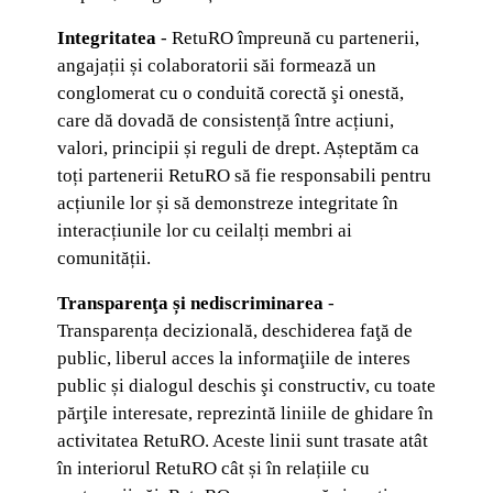
Integritatea
- RetuRO împreună cu partenerii,
angajații și colaboratorii săi formează un
conglomerat cu o conduită corectă şi onestă,
care dă dovadă de consistență între acțiuni,
valori, principii și reguli de drept. Așteptăm ca
toți partenerii RetuRO să fie responsabili pentru
acțiunile lor și să demonstreze integritate în
interacțiunile lor cu ceilalți membri ai
comunității.
Transparenţa și nediscriminarea
-
Transparența decizională, deschiderea faţă de
public, liberul acces la informaţiile de interes
public și dialogul deschis şi constructiv, cu toate
părţile interesate, reprezintă liniile de ghidare în
activitatea RetuRO. Aceste linii sunt trasate atât
în interiorul RetuRO cât și în relațiile cu