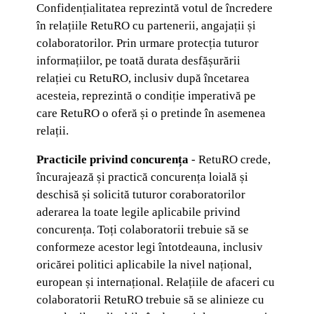
Confidențialitatea reprezintă votul de încredere
în relațiile RetuRO cu partenerii, angajații și
colaboratorilor. Prin urmare protecția tuturor
informațiilor, pe toată durata desfășurării
relației cu RetuRO, inclusiv după încetarea
acesteia, reprezintă o condiție imperativă pe
care RetuRO o oferă și o pretinde în asemenea
relații.
Practicile privind concurența
- RetuRO crede,
încurajează și practică concurența loială și
deschisă și solicită tuturor coraboratorilor
aderarea la toate legile aplicabile privind
concurența. Toți colaboratorii trebuie să se
conformeze acestor legi întotdeauna, inclusiv
oricărei politici aplicabile la nivel național,
european și internațional. Relațiile de afaceri cu
colaboratorii RetuRO trebuie să se alinieze cu