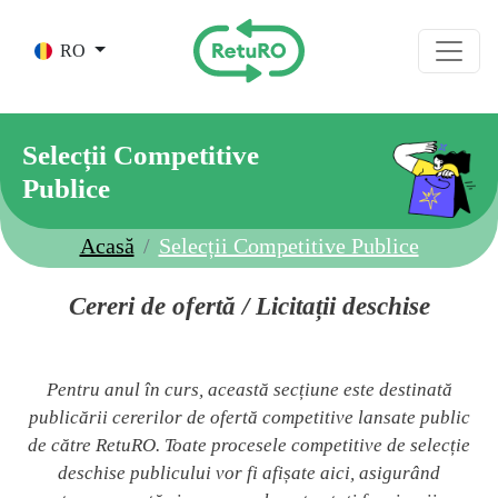
Skip to main content
RO
Selecții Competitive
Publice
Acasă
Selecții Competitive Publice
Cereri de ofertă / Licitații deschise
Pentru anul în curs, această secțiune este destinată
publicării cererilor de ofertă competitive lansate public
de către RetuRO. Toate procesele competitive de selecție
deschise publicului vor fi afișate aici, asigurând