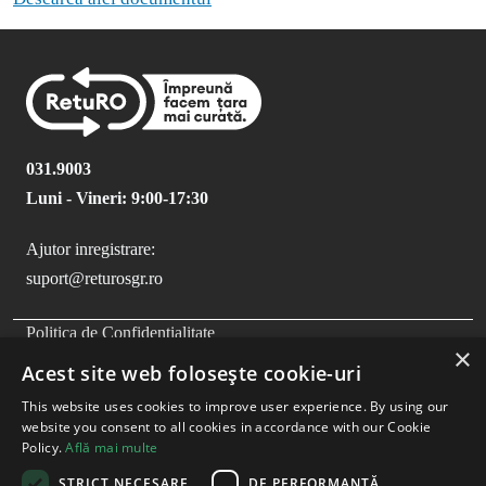
031.9003
Luni - Vineri: 9:00-17:30
Ajutor inregistrare:
suport@returosgr.ro
FOOTER MENU
Politica de Confidentialitate
×
Politica Cookies
Acest site web folosește cookie-uri
Compliance
This website uses cookies to improve user experience. By using our
Termeni si Conditii
website you consent to all cookies in accordance with our Cookie
Policy.
Află mai multe
STRICT NECESARE
DE PERFORMANȚĂ