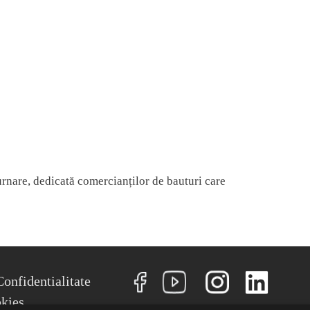
nare, dedicată comercianților de bauturi care
NU
Confidentialitate
okies