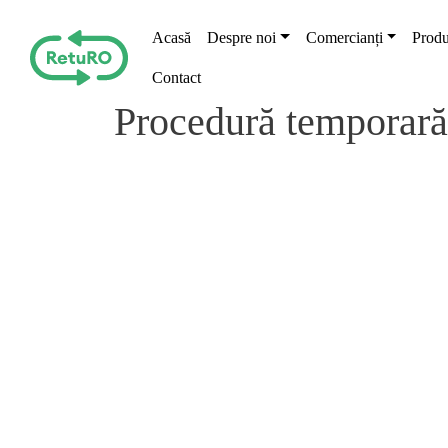
Skip to main content
Main navigation
Acasă
Despre noi
Comercianți
Produ
Contact
Procedură temporară