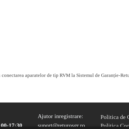
conectarea aparatelor de tip RVM la Sistemul de Garanție-Retur
FOOTER ME
Ajutor inregistrare:
Politica de 
:00-17:30
suport@returosgr.ro
Politica Co