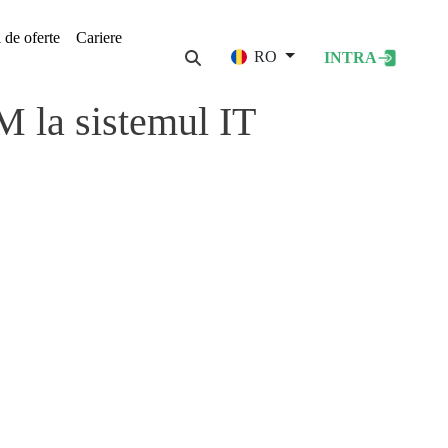
i de oferte
Cariere
User acco
RO
INTRA
M la sistemul IT