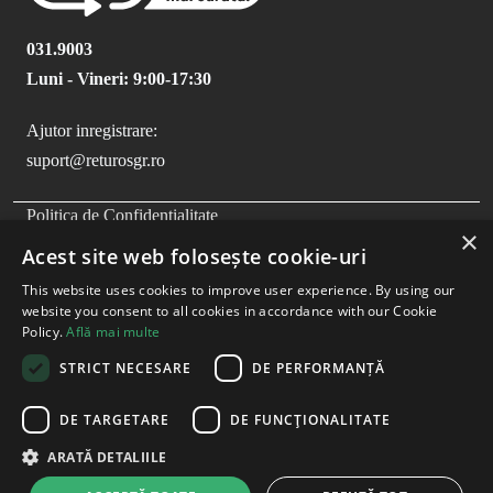
031.9003
Luni - Vineri: 9:00-17:30
Ajutor inregistrare:
suport@returosgr.ro
FOOTER MENU
Politica de Confidentialitate
×
Politica Cookies
Acest site web folosește cookie-uri
Compliance
This website uses cookies to improve user experience. By using our
Termeni si Conditii
website you consent to all cookies in accordance with our Cookie
Policy.
Află mai multe
STRICT NECESARE
DE PERFORMANȚĂ
DE TARGETARE
DE FUNCŢIONALITATE
ARATĂ DETALIILE