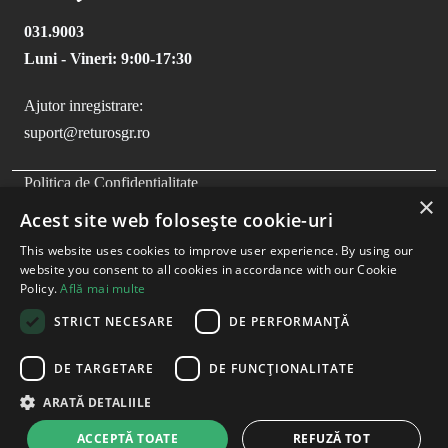
031.9003
Luni - Vineri: 9:00-17:30
Ajutor inregistrare:
suport@returosgr.ro
FOOTER MENU
Politica de Confidentialitate
×
Politica Cookies
Acest site web folosește cookie-uri
Compliance
This website uses cookies to improve user experience. By using our
Termeni si Conditii
website you consent to all cookies in accordance with our Cookie
Policy.
Află mai multe
STRICT NECESARE
DE PERFORMANȚĂ
DE TARGETARE
DE FUNCŢIONALITATE
ARATĂ DETALIILE
ACCEPTĂ TOATE
REFUZĂ TOT
Copyright
2026
- RetuRO