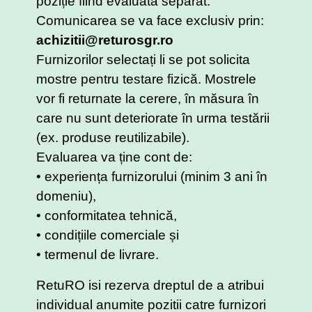
poziție fiind evaluată separat.
Comunicarea se va face exclusiv prin:
achizitii@returosgr.ro
Furnizorilor selectați li se pot solicita
mostre pentru testare fizică. Mostrele
vor fi returnate la cerere, în măsura în
care nu sunt deteriorate în urma testării
(ex. produse reutilizabile).
Evaluarea va ține cont de:
• experiența furnizorului (minim 3 ani în
domeniu),
• conformitatea tehnică,
• condițiile comerciale și
• termenul de livrare.
RetuRO isi rezerva dreptul de a atribui
individual anumite pozitii catre furnizori