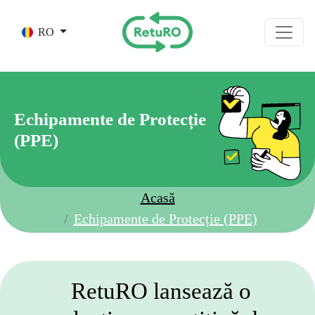
Skip to main content
RO
Echipamente de Protecție
(PPE)
Acasă
Echipamente de Protecție (PPE)
RetuRO lansează o