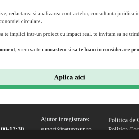
, redactarea si analizarea contractelor, consultanta juridica int
conomiei circulare.
 sa te implici intr-un proiect cu impact real, te invitam sa ne trim
 moment
, vrem
sa te cunoastem
si
sa te luam in considerare pen
Aplica aici
FOOTER ME
Ajutor inregistrare:
Politica de 
:00-17:30
suport@returosgr.ro
Politica Co
Compliance