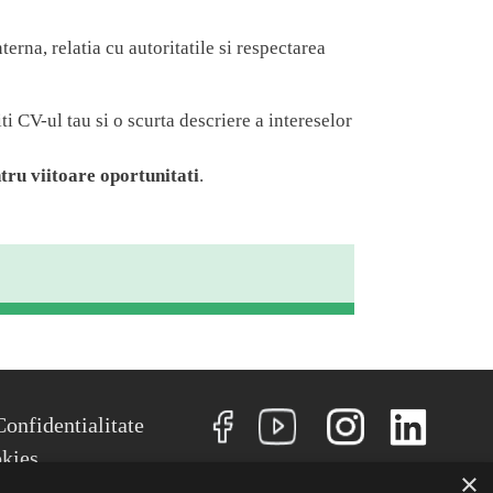
erna, relatia cu autoritatile si respectarea
iti CV-ul tau si o scurta descriere a intereselor
tru viitoare oportunitati
.
NU
Confidentialitate
okies
×