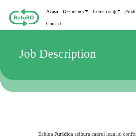
Skip to main content
Main navigation
Acasă
Despre noi
Comercianți
Produ
Contact
Job Description
Echipa
Juridica
asigura cadrul legal si confo