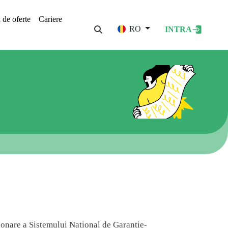
i de oferte
Cariere
User acco
RO
INTRA
tionare a Sistemului National de Garantie-